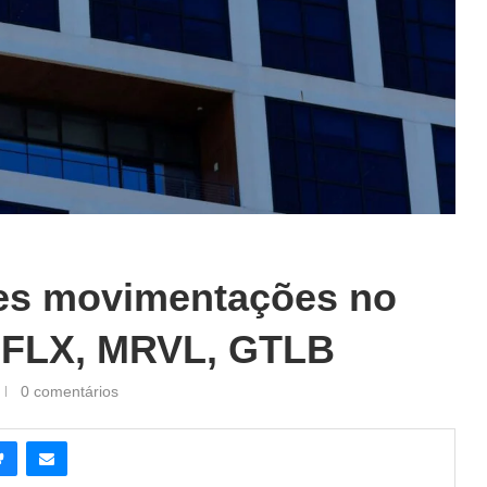
es movimentações no
 NFLX, MRVL, GTLB
0 comentários