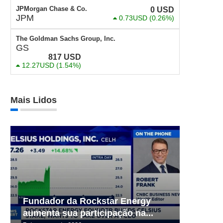
JPMorgan Chase & Co.
0
USD
JPM
0.73USD
(0.26%)
The Goldman Sachs Group, Inc.
GS
817
USD
12.27USD
(1.54%)
Mais Lidos
Fundador da Rockstar Energy
aumenta sua participação na...