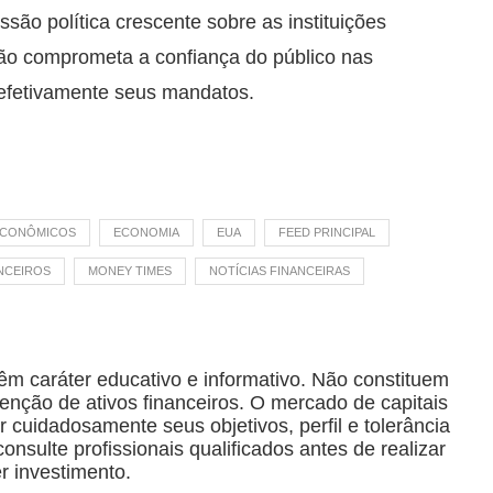
são política crescente sobre as instituições
não comprometa a confiança do público nas
 efetivamente seus mandatos.
ECONÔMICOS
ECONOMIA
EUA
FEED PRINCIPAL
NCEIROS
MONEY TIMES
NOTÍCIAS FINANCEIRAS
êm caráter educativo e informativo. Não constituem
ção de ativos financeiros. O mercado de capitais
r cuidadosamente seus objetivos, perfil e tolerância
nsulte profissionais qualificados antes de realizar
r investimento.