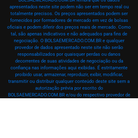
apresentados neste site podem não ser em tempo real ou
totalmente precisos. Os preços apresentados podem ser
fornecidos por formadores de mercado em vez de bolsas
oficiais e podem diferir dos preços reais de mercado. Como
tal, são apenas indicativos e não adequados para fins de
negociação. O BOLSAEMERCADO.COM.BR e qualquer
provedor de dados apresentado neste site não serão
responsabilizados por quaisquer perdas ou danos
decorrentes de suas atividades de negociação ou da
confiança nas informações aqui exibidas. É estritamente
proibido usar, armazenar, reproduzir, exibir, modificar,
transmitir ou distribuir qualquer conteúdo deste site sem a
autorização prévia por escrito do
BOLSAEMERCADO.COM.BR e/ou do respectivo provedor de
dados. Todos os direitos de propriedade intelectual são
reservados aos provedores de conteúdo e/ou à bolsa que
fornece os dados. O BOLSAEMERCADO.COM.BR pode
receber remuneração de anunciantes que aparecem no site,
com base em suas interações com seus anúncios ou sites.
– @ BOLSAEMERCADO.COM.BR 2025 – Todos os direitos