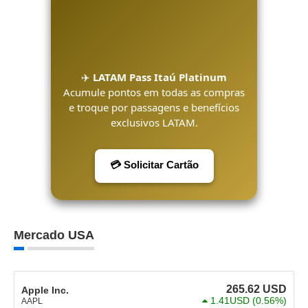
✈️
LATAM Pass Itaú Platinum
Acumule pontos em todas as compras
e troque por passagens e benefícios
exclusivos LATAM.
💳 Solicitar Cartão
Mercado USA
265.62
USD
Apple Inc.
1.41USD
(0.56%)
AAPL