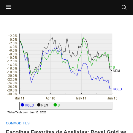
COMMODITIES
Escolhas Favoritas de Analistas: Royal Gold se