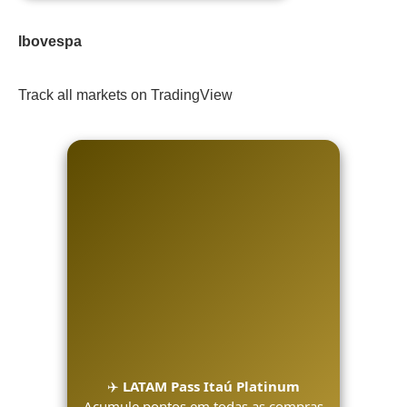
Ibovespa
Track all markets on TradingView
✈️
LATAM Pass Itaú Platinum
Acumule pontos em todas as compras