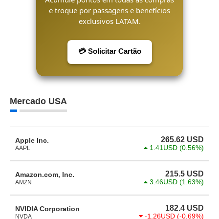
e troque por passagens e benefícios
exclusivos LATAM.
💳 Solicitar Cartão
Mercado USA
265.62
USD
Apple Inc.
1.41USD
(0.56%)
AAPL
215.5
USD
Amazon.com, Inc.
3.46USD
(1.63%)
AMZN
182.4
USD
NVIDIA Corporation
-1.26USD
(-0.69%)
NVDA