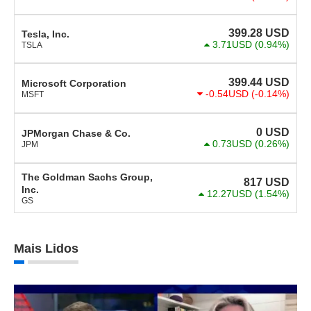
399.28
USD
Tesla, Inc.
3.71USD
(0.94%)
TSLA
399.44
USD
Microsoft Corporation
-0.54USD
(-0.14%)
MSFT
0
USD
JPMorgan Chase & Co.
0.73USD
(0.26%)
JPM
The Goldman Sachs Group,
817
USD
Inc.
12.27USD
(1.54%)
GS
Mais Lidos