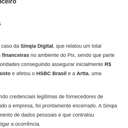
nceiro
s
o caso da
Sinqia Digital
, que relatou um total
s financeiras
no ambiente do Pix, sendo que parte
toridades conseguindo assegurar inicialmente
R$
gosto
e afetou o
HSBC Brasil
e a
Artta
, uma
ando credenciais legítimas de fornecedores de
ndo a empresa, foi prontamente encerrado. A Sinqia
mento de dados pessoais e que contratou
igar a ocorrência.