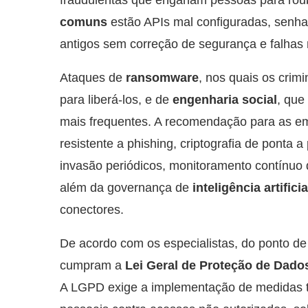
fraudulentas que enganam pessoas para rou
comuns
estão APIs mal configuradas, senha
antigos sem correção de segurança e falhas 
Ataques de
ransomware
, nos quais os cri
para liberá-los, e de
engenharia social
, que
mais frequentes. A recomendação para as emp
resistente a phishing, criptografia de ponta a
invasão periódicos, monitoramento contínuo d
além da governança de
inteligência artificia
conectores.
De acordo com os especialistas, do ponto de vi
cumpram a
Lei Geral de Proteção de Dado
A LGPD exige a implementação de medidas té