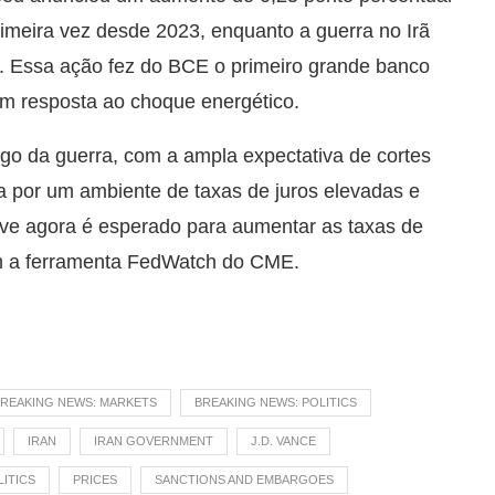
rimeira vez desde 2023, enquanto a guerra no Irã
o. Essa ação fez do BCE o primeiro grande banco
 em resposta ao choque energético.
o da guerra, com a ampla expectativa de cortes
a por um ambiente de taxas de juros elevadas e
ve agora é esperado para aumentar as taxas de
com a ferramenta FedWatch do CME.
REAKING NEWS: MARKETS
BREAKING NEWS: POLITICS
IRAN
IRAN GOVERNMENT
J.D. VANCE
LITICS
PRICES
SANCTIONS AND EMBARGOES