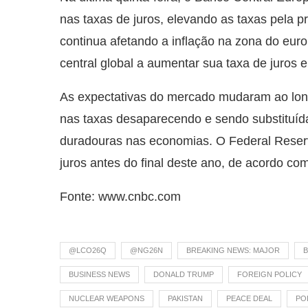
nas taxas de juros, elevando as taxas pela p
continua afetando a inflação na zona do eur
central global a aumentar sua taxa de juros
As expectativas do mercado mudaram ao long
nas taxas desaparecendo e sendo substituíd
duradouras nas economias. O Federal Reser
juros antes do final deste ano, de acordo 
Fonte: www.cnbc.com
@LCO26Q
@NG26N
BREAKING NEWS: MAJOR
B
BUSINESS NEWS
DONALD TRUMP
FOREIGN POLICY
NUCLEAR WEAPONS
PAKISTAN
PEACE DEAL
PO