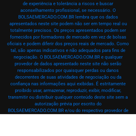
de experiência e tolerância a riscos e buscar
aconselhamento profissional, se necessário. O
BOLSAEMERCADO.COM.BR lembra que os dados
apresentados neste site podem não ser em tempo real ou
totalmente precisos. Os preços apresentados podem ser
fornecidos por formadores de mercado em vez de bolsas
oficiais e podem diferir dos preços reais de mercado. Como
tal, são apenas indicativos e não adequados para fins de
negociação. O BOLSAEMERCADO.COM.BR e qualquer
provedor de dados apresentado neste site não serão
responsabilizados por quaisquer perdas ou danos
decorrentes de suas atividades de negociação ou da
confiança nas informações aqui exibidas. É estritamente
proibido usar, armazenar, reproduzir, exibir, modificar,
transmitir ou distribuir qualquer conteúdo deste site sem a
autorização prévia por escrito do
BOLSAEMERCADO.COM.BR e/ou do respectivo provedor de
dados. Todos os direitos de propriedade intelectual são
reservados aos provedores de conteúdo e/ou à bolsa que
fornece os dados. O BOLSAEMERCADO.COM.BR pode