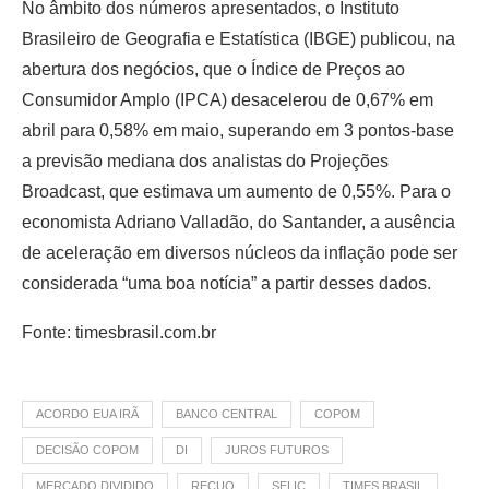
No âmbito dos números apresentados, o Instituto
Brasileiro de Geografia e Estatística (IBGE) publicou, na
abertura dos negócios, que o Índice de Preços ao
Consumidor Amplo (IPCA) desacelerou de 0,67% em
abril para 0,58% em maio, superando em 3 pontos-base
a previsão mediana dos analistas do Projeções
Broadcast, que estimava um aumento de 0,55%. Para o
economista Adriano Valladão, do Santander, a ausência
de aceleração em diversos núcleos da inflação pode ser
considerada “uma boa notícia” a partir desses dados.
Fonte: timesbrasil.com.br
ACORDO EUA IRÃ
BANCO CENTRAL
COPOM
DECISÃO COPOM
DI
JUROS FUTUROS
MERCADO DIVIDIDO
RECUO
SELIC
TIMES BRASIL