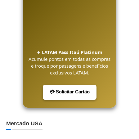
✈️
LATAM Pass Itaú Platinum
Acumule pontos em todas as compras
e troque por passagens e benefícios
exclusivos LATAM.
💳 Solicitar Cartão
Mercado USA