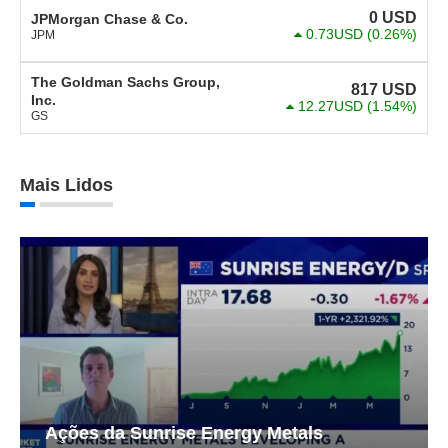
0
USD
JPMorgan Chase & Co.
0.73USD
(0.26%)
JPM
The Goldman Sachs Group,
817
USD
Inc.
12.27USD
(1.54%)
GS
Mais Lidos
Ações da Sunrise Energy Metals