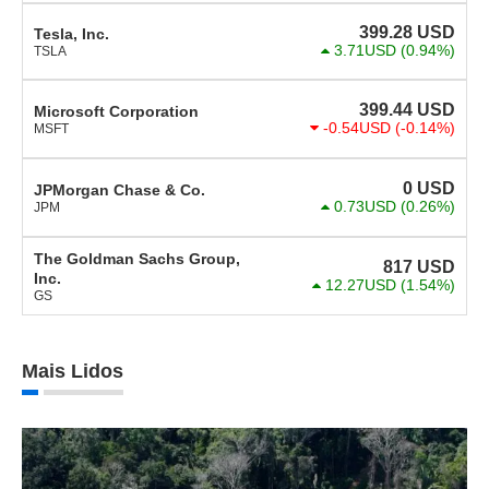
399.28
USD
Tesla, Inc.
3.71USD
(0.94%)
TSLA
399.44
USD
Microsoft Corporation
-0.54USD
(-0.14%)
MSFT
0
USD
JPMorgan Chase & Co.
0.73USD
(0.26%)
JPM
The Goldman Sachs Group,
817
USD
Inc.
12.27USD
(1.54%)
GS
Mais Lidos