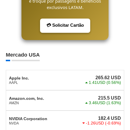
e troque por passagens e benefícios
exclusivos LATAM.
💳 Solicitar Cartão
Mercado USA
265.62
USD
Apple Inc.
1.41USD
(0.56%)
AAPL
215.5
USD
Amazon.com, Inc.
3.46USD
(1.63%)
AMZN
182.4
USD
NVIDIA Corporation
-1.26USD
(-0.69%)
NVDA