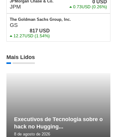
JPMorgan Chase & Co.
0
USD
JPM
0.73USD
(0.26%)
The Goldman Sachs Group, Inc.
GS
817
USD
12.27USD
(1.54%)
Mais Lidos
Executivos de Tecnologia sobre o
hack no Hugging...
8 de agosto de 2026