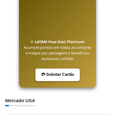
✈️
LATAM Pass Itaú Platinum
Acumule pontos em todas as compras
e troque por passagens e benefícios
exclusivos LATAM.
💳 Solicitar Cartão
Mercado USA