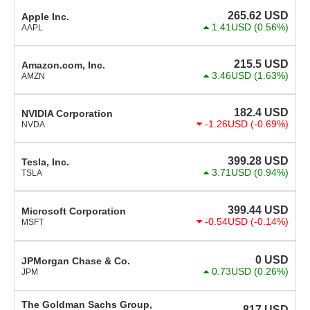
265.62
USD
Apple Inc.
1.41USD
(0.56%)
AAPL
215.5
USD
Amazon.com, Inc.
3.46USD
(1.63%)
AMZN
182.4
USD
NVIDIA Corporation
-1.26USD
(-0.69%)
NVDA
399.28
USD
Tesla, Inc.
3.71USD
(0.94%)
TSLA
399.44
USD
Microsoft Corporation
-0.54USD
(-0.14%)
MSFT
0
USD
JPMorgan Chase & Co.
0.73USD
(0.26%)
JPM
The Goldman Sachs Group,
817
USD