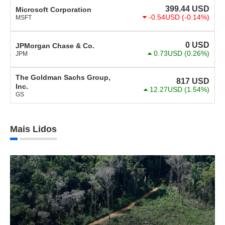
399.44
USD
Microsoft Corporation
-0.54USD
(-0.14%)
MSFT
0
USD
JPMorgan Chase & Co.
0.73USD
(0.26%)
JPM
The Goldman Sachs Group,
817
USD
Inc.
12.27USD
(1.54%)
GS
Mais Lidos