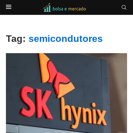
Tag:
semicondutores