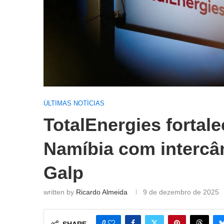
ÚLTIMAS NOTÍCIAS
TotalEnergies fortal
Namíbia com intercâ
Galp
written by
Ricardo Almeida
9 de dezembro de 2025
0
SHARE