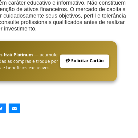
êm caráter educativo e informativo. Não constituem
ção de ativos financeiros. O mercado de capitais
r cuidadosamente seus objetivos, perfil e tolerância
nsulte profissionais qualificados antes de realizar
r investimento.
s Itaú Platinum
— acumule
💳 Solicitar Cartão
das as compras e troque por
 e benefícios exclusivos.