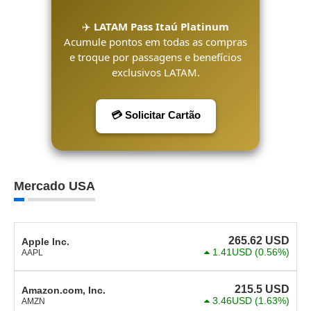
✈️
LATAM Pass Itaú Platinum
Acumule pontos em todas as compras
e troque por passagens e benefícios
exclusivos LATAM.
💳 Solicitar Cartão
Mercado USA
265.62
USD
Apple Inc.
1.41USD
(0.56%)
AAPL
215.5
USD
Amazon.com, Inc.
3.46USD
(1.63%)
AMZN