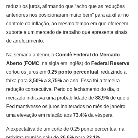
reduzir os juros, afirmando que “acho que as reduções
anteriores nos posicionaram muito bem” para auxiliar no
controle da inflação, ao mesmo tempo em que oferecem
suporte a um mercado de trabalho que apresenta sinais
de arrefecimento.
Na semana anterior, o
Comitê Federal do Mercado
Aberto
(
FOMC
, na sigla em inglês) do
Federal Reserve
cortou os juros em
0,25 ponto percentual
, reduzindo a
faixa para
3,50% a 3,75%
ao ano. Essa foi a terceira
redução consecutiva. Perto do fechamento do dia, o
mercado indicava uma probabilidade de
88,9%
de que o
Fed mantivesse os juros inalterados no mês de janeiro,
uma elevação em relação aos
73,4%
da véspera.
A expectativa de um corte de 0,25 ponto percentual na
próxima reunião caiu de
26,6%
para
22,1%
.