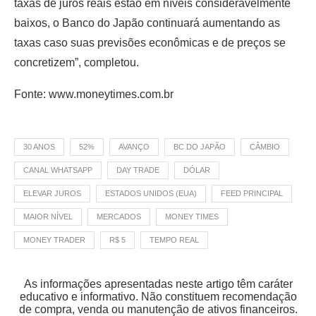
taxas de juros reais estão em níveis consideravelmente
baixos, o Banco do Japão continuará aumentando as
taxas caso suas previsões econômicas e de preços se
concretizem”, completou.
Fonte: www.moneytimes.com.br
30 ANOS
52%
AVANÇO
BC DO JAPÃO
CÂMBIO
CANAL WHATSAPP
DAY TRADE
DÓLAR
ELEVAR JUROS
ESTADOS UNIDOS (EUA)
FEED PRINCIPAL
MAIOR NÍVEL
MERCADOS
MONEY TIMES
MONEY TRADER
R$ 5
TEMPO REAL
As informações apresentadas neste artigo têm caráter
educativo e informativo. Não constituem recomendação
de compra, venda ou manutenção de ativos financeiros.