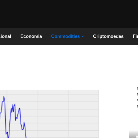
cional
Economia
Commodities
Criptomoedas
Fi
C
A