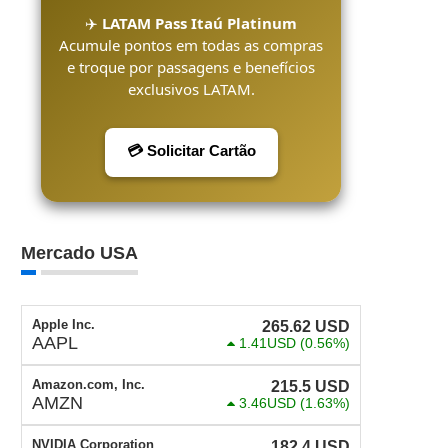
✈️
LATAM Pass Itaú Platinum
Acumule pontos em todas as compras
e troque por passagens e benefícios
exclusivos LATAM.
💳 Solicitar Cartão
Mercado USA
Apple Inc.
265.62
USD
AAPL
1.41USD
(0.56%)
Amazon.com, Inc.
215.5
USD
AMZN
3.46USD
(1.63%)
NVIDIA Corporation
182.4
USD