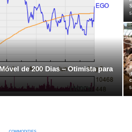
S
5
C
óvel de 200 Dias – Otimista para
P
d
c
5
COMMODITIES