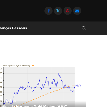
nanças Pessoais
ommodities
ções da Harmony Gold Mining (HMY)