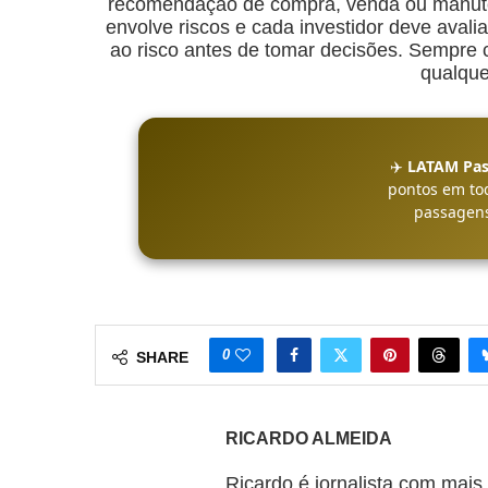
recomendação de compra, venda ou manuten
envolve riscos e cada investidor deve avalia
ao risco antes de tomar decisões. Sempre co
qualque
✈️
LATAM Pas
pontos em to
passagens
0
SHARE
RICARDO ALMEIDA
Ricardo é jornalista com mais