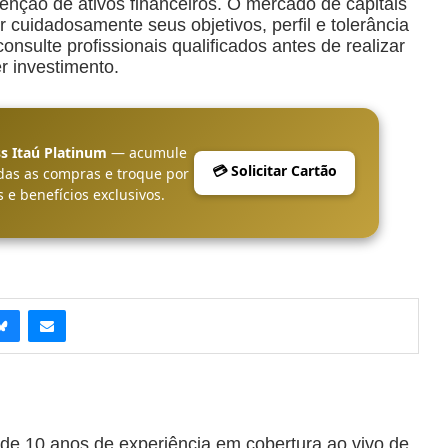
ção de ativos financeiros. O mercado de capitais
r cuidadosamente seus objetivos, perfil e tolerância
nsulte profissionais qualificados antes de realizar
r investimento.
s Itaú Platinum
— acumule
💳 Solicitar Cartão
das as compras e troque por
 e benefícios exclusivos.
 de 10 anos de experiência em cobertura ao vivo de