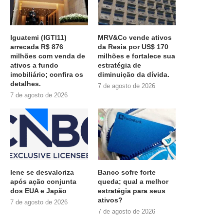
Iguatemi (IGTI11)
MRV&Co vende ativos
arrecada R$ 876
da Resia por US$ 170
milhões com venda de
milhões e fortalece sua
ativos a fundo
estratégia de
imobiliário; confira os
diminuição da dívida.
detalhes.
7 de agosto de 2026
7 de agosto de 2026
Iene se desvaloriza
Banco sofre forte
após ação conjunta
queda; qual a melhor
dos EUA e Japão
estratégia para seus
ativos?
7 de agosto de 2026
7 de agosto de 2026