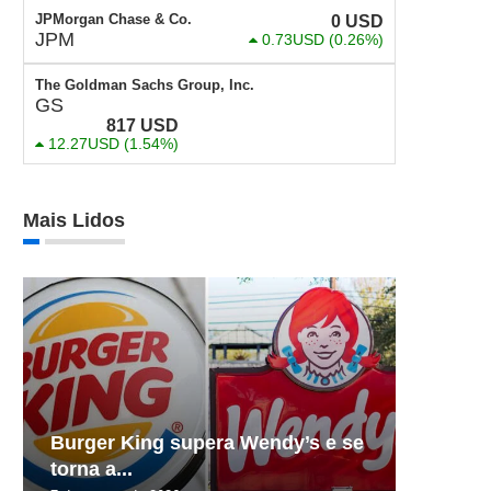
JPMorgan Chase & Co.
0
USD
JPM
0.73USD
(0.26%)
The Goldman Sachs Group, Inc.
GS
817
USD
12.27USD
(1.54%)
Mais Lidos
Burger King supera Wendy’s e se
torna a...