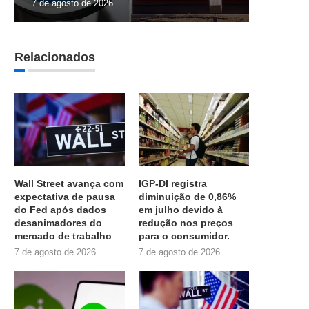
7 de agosto de 2026
Relacionados
Wall Street avança com
IGP-DI registra
expectativa de pausa
diminuição de 0,86%
do Fed após dados
em julho devido à
desanimadores do
redução nos preços
mercado de trabalho
para o consumidor.
7 de agosto de 2026
7 de agosto de 2026