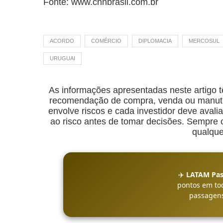
Fonte: www.cnnbrasil.com.br
ACORDO
COMÉRCIO
DIPLOMACIA
MERCOSUL
URUGUAI
As informações apresentadas neste artigo t
recomendação de compra, venda ou manuten
envolve riscos e cada investidor deve avalia
ao risco antes de tomar decisões. Sempre co
qualque
✈️
LATAM Pas
pontos em to
passagens