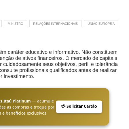
MINISTRO
RELAÇÕES INTERNACIONAIS
UNIÃO EUROPEIA
êm caráter educativo e informativo. Não constituem
ção de ativos financeiros. O mercado de capitais
r cuidadosamente seus objetivos, perfil e tolerância
nsulte profissionais qualificados antes de realizar
r investimento.
s Itaú Platinum
— acumule
💳 Solicitar Cartão
das as compras e troque por
 e benefícios exclusivos.