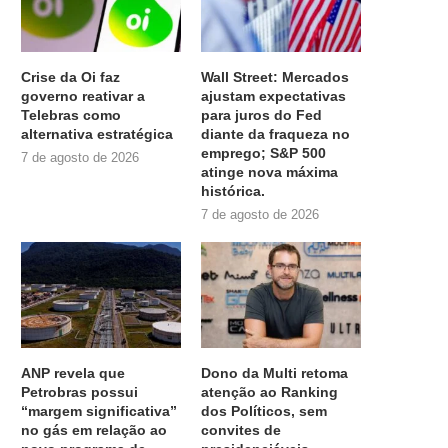
Crise da Oi faz
Wall Street: Mercados
governo reativar a
ajustam expectativas
Telebras como
para juros do Fed
alternativa estratégica
diante da fraqueza no
emprego; S&P 500
7 de agosto de 2026
atinge nova máxima
histórica.
7 de agosto de 2026
ANP revela que
Dono da Multi retoma
Petrobras possui
atenção ao Ranking
“margem significativa”
dos Políticos, sem
no gás em relação ao
convites de