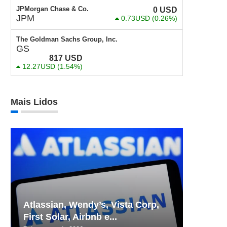
JPMorgan Chase & Co.
0
USD
JPM
0.73USD
(0.26%)
The Goldman Sachs Group, Inc.
GS
817
USD
12.27USD
(1.54%)
Mais Lidos
Atlassian, Wendy’s, Vista Corp,
First Solar, Airbnb e...