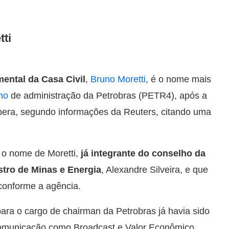
ti
mental da Casa Civil
,
Bruno Moretti
, é o nome mais
ho
de administração da
Petrobras (PETR4)
, após a
pera, segundo informações da Reuters, citando uma
e o nome de Moretti,
já integrante do conselho da
stro de Minas e Energia
, Alexandre Silveira, e que
conforme a agência.
 para o cargo de chairman da
Petrobras
já havia sido
omunicação como Broadcast e Valor Econômico.