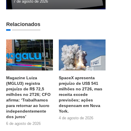
7 de agosto de 2026
Relacionados
Magazine Luiza
SpaceX apresenta
(MGLU3) registra
prejuízo de US$ 541
prejuízo de R$ 72,5
milhões no 2T26, mas
milhões no 2T26; CFO
receita excede
afirma: ‘Trabalhamos
previsões; ações
para retornar ao lucro
despencam em Nova
independentemente
York.
dos juros’
4 de agosto de 2026
6 de agosto de 2026