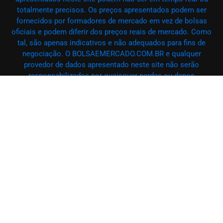
totalmente precisos. Os preços apresentados podem ser
fornecidos por formadores de mercado em vez de bolsas
oficiais e podem diferir dos preços reais de mercado. Como
tal, são apenas indicativos e não adequados para fins de
negociação. O BOLSAEMERCADO.COM.BR e qualquer
provedor de dados apresentado neste site não serão
responsabilizados por quaisquer perdas ou danos
decorrentes de suas atividades de negociação ou da
confiança nas informações aqui exibidas. É estritamente
proibido usar, armazenar, reproduzir, exibir, modificar,
transmitir ou distribuir qualquer conteúdo deste site sem a
autorização prévia por escrito do
BOLSAEMERCADO.COM.BR e/ou do respectivo provedor de
dados. Todos os direitos de propriedade intelectual são
reservados aos provedores de conteúdo e/ou à bolsa que
fornece os dados. O BOLSAEMERCADO.COM.BR pode
receber remuneração de anunciantes que aparecem no site,
com base em suas interações com seus anúncios ou sites.
– @ BOLSAEMERCADO.COM.BR 2025 – Todos os direitos
reservados.PenciDesign