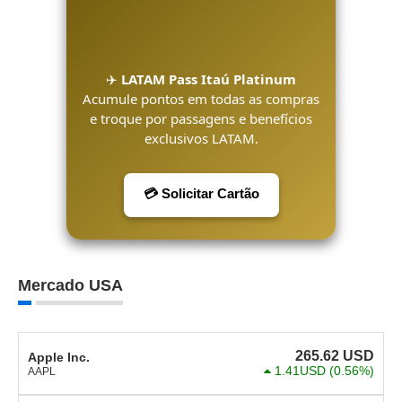
✈️
LATAM Pass Itaú Platinum
Acumule pontos em todas as compras
e troque por passagens e benefícios
exclusivos LATAM.
💳 Solicitar Cartão
Mercado USA
265.62
USD
Apple Inc.
1.41USD
(0.56%)
AAPL