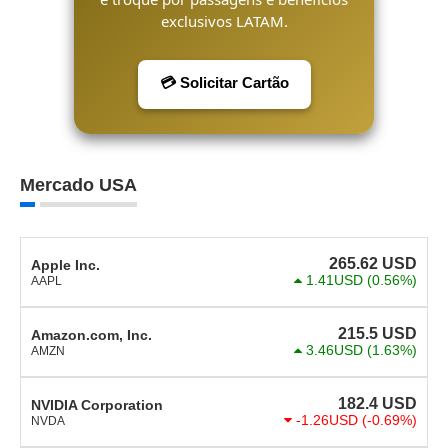
exclusivos LATAM.
💳 Solicitar Cartão
Mercado USA
265.62
USD
Apple Inc.
1.41USD
(0.56%)
AAPL
215.5
USD
Amazon.com, Inc.
3.46USD
(1.63%)
AMZN
182.4
USD
NVIDIA Corporation
-1.26USD
(-0.69%)
NVDA