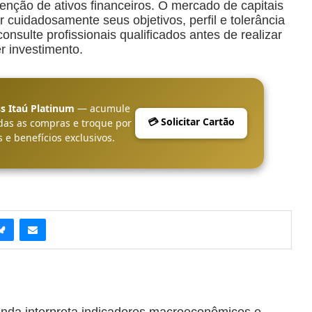
ção de ativos financeiros. O mercado de capitais
r cuidadosamente seus objetivos, perfil e tolerância
nsulte profissionais qualificados antes de realizar
r investimento.
s Itaú Platinum
— acumule
💳 Solicitar Cartão
das as compras e troque por
 e benefícios exclusivos.
anda interpreta indicadores macroeconômicos e