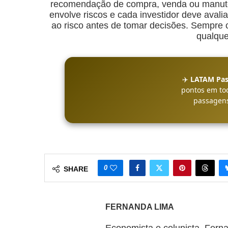
recomendação de compra, venda ou manuten
envolve riscos e cada investidor deve avalia
ao risco antes de tomar decisões. Sempre co
qualque
✈️
LATAM Pas
pontos em to
passagens
0
SHARE
FERNANDA LIMA
Economista e colunista, Fern