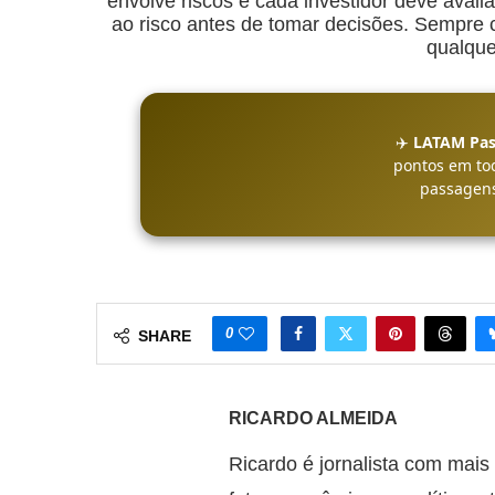
envolve riscos e cada investidor deve avalia
ao risco antes de tomar decisões. Sempre co
qualque
✈️
LATAM Pas
pontos em to
passagens
0
SHARE
RICARDO ALMEIDA
Ricardo é jornalista com mais