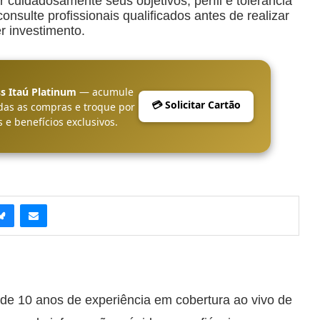
r cuidadosamente seus objetivos, perfil e tolerância
nsulte profissionais qualificados antes de realizar
r investimento.
s Itaú Platinum
— acumule
💳 Solicitar Cartão
das as compras e troque por
 e benefícios exclusivos.
 de 10 anos de experiência em cobertura ao vivo de