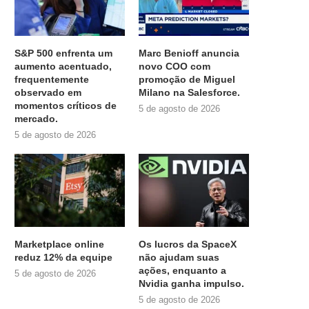
S&P 500 enfrenta um
Marc Benioff anuncia
aumento acentuado,
novo COO com
frequentemente
promoção de Miguel
observado em
Milano na Salesforce.
momentos críticos de
5 de agosto de 2026
mercado.
5 de agosto de 2026
Marketplace online
Os lucros da SpaceX
reduz 12% da equipe
não ajudam suas
ações, enquanto a
5 de agosto de 2026
Nvidia ganha impulso.
5 de agosto de 2026