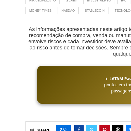
FINANCIAMENTO
GEMINI
INVESTIMENTO
IPO
MONEY TIMES
NASDAQ
STABLECOIN
TECNOLOG
As informações apresentadas neste artigo t
recomendação de compra, venda ou manuten
envolve riscos e cada investidor deve avalia
ao risco antes de tomar decisões. Sempre co
qualque
✈️
LATAM Pas
pontos em to
passagens
0
SHARE