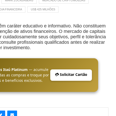
MARK ZUCKERBERG
MERCADO DE CRIPTOMOEDAS
IA FINANCEIRA
US$ 425 MILHÕES
êm caráter educativo e informativo. Não constituem
ção de ativos financeiros. O mercado de capitais
r cuidadosamente seus objetivos, perfil e tolerância
nsulte profissionais qualificados antes de realizar
r investimento.
s Itaú Platinum
— acumule
💳 Solicitar Cartão
das as compras e troque por
 e benefícios exclusivos.