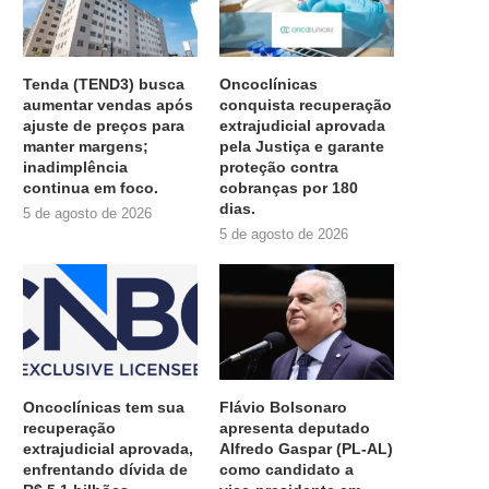
Tenda (TEND3) busca
Oncoclínicas
aumentar vendas após
conquista recuperação
ajuste de preços para
extrajudicial aprovada
manter margens;
pela Justiça e garante
inadimplência
proteção contra
continua em foco.
cobranças por 180
dias.
5 de agosto de 2026
5 de agosto de 2026
Oncoclínicas tem sua
Flávio Bolsonaro
recuperação
apresenta deputado
extrajudicial aprovada,
Alfredo Gaspar (PL-AL)
enfrentando dívida de
como candidato a