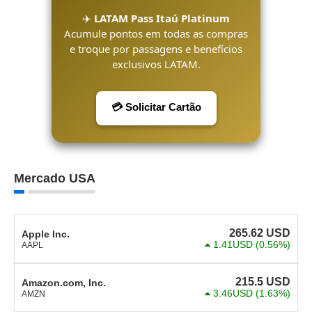
✈️
LATAM Pass Itaú Platinum
Acumule pontos em todas as compras
e troque por passagens e benefícios
exclusivos LATAM.
💳 Solicitar Cartão
Mercado USA
265.62
USD
Apple Inc.
1.41USD
(0.56%)
AAPL
215.5
USD
Amazon.com, Inc.
3.46USD
(1.63%)
AMZN