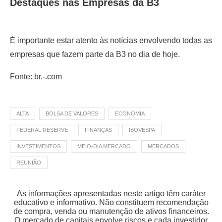
Destaques nas Empresas da B3
É importante estar atento às notícias envolvendo todas as
empresas que fazem parte da B3 no dia de hoje.
Fonte: br.-.com
ALTA
BOLSA DE VALORES
ECONOMIA
FEDERAL RESERVE
FINANÇAS
IBOVESPA
INVESTIMENTOS
MEIO-DIA MERCADO
MERCADOS
REUNIÃO
As informações apresentadas neste artigo têm caráter
educativo e informativo. Não constituem recomendação
de compra, venda ou manutenção de ativos financeiros.
O mercado de capitais envolve riscos e cada investidor