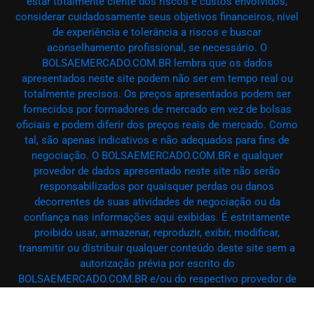
estar totalmente ciente dos riscos e custos envolvidos,
considerar cuidadosamente seus objetivos financeiros, nível
de experiência e tolerância a riscos e buscar
aconselhamento profissional, se necessário. O
BOLSAEMERCADO.COM.BR lembra que os dados
apresentados neste site podem não ser em tempo real ou
totalmente precisos. Os preços apresentados podem ser
fornecidos por formadores de mercado em vez de bolsas
oficiais e podem diferir dos preços reais de mercado. Como
tal, são apenas indicativos e não adequados para fins de
negociação. O BOLSAEMERCADO.COM.BR e qualquer
provedor de dados apresentado neste site não serão
responsabilizados por quaisquer perdas ou danos
decorrentes de suas atividades de negociação ou da
confiança nas informações aqui exibidas. É estritamente
proibido usar, armazenar, reproduzir, exibir, modificar,
transmitir ou distribuir qualquer conteúdo deste site sem a
autorização prévia por escrito do
BOLSAEMERCADO.COM.BR e/ou do respectivo provedor de
dados. Todos os direitos de propriedade intelectual são
reservados aos provedores de conteúdo e/ou à bolsa que