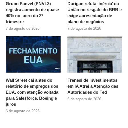
Grupo Panvel (PNVL3)
Durigan refuta ‘inércia’ da
registra aumento de quase
União no resgate do BRB e
40% no lucro do 2º
exige apresentação de
trimestre
plano de negócios
7 de agosto de 2026
7 de agosto de 2026
Wall Street cai antes do
Frenesi de Investimentos
relatório de empregos dos
em IA Atrai a Atenção das
EUA, com atenção voltada
Autoridades do Fed
para Salesforce, Boeing e
6 de agosto de 2026
juros
6 de agosto de 2026