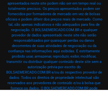
apresentados neste site podem não ser em tempo real ou
totalmente precisos. Os preços apresentados podem ser
fornecidos por formadores de mercado em vez de bolsas
oficiais e podem diferir dos preços reais de mercado. Como
tal, são apenas indicativos e não adequados para fins de
negociação. O BOLSAEMERCADO.COM.BR e qualquer
provedor de dados apresentado neste site não serão
responsabilizados por quaisquer perdas ou danos
decorrentes de suas atividades de negociação ou da
confiança nas informações aqui exibidas. É estritamente
proibido usar, armazenar, reproduzir, exibir, modificar,
transmitir ou distribuir qualquer conteúdo deste site sem a
autorização prévia por escrito do
BOLSAEMERCADO.COM.BR e/ou do respectivo provedor de
dados. Todos os direitos de propriedade intelectual são
reservados aos provedores de conteúdo e/ou à bolsa que
fornece os dados. O BOLSAEMERCADO.COM.BR pode
receber remuneração de anunciantes que aparecem no site,
com base em suas interações com seus anúncios ou sites.
– @ BOLSAEMERCADO.COM.BR 2025 – Todos os direitos