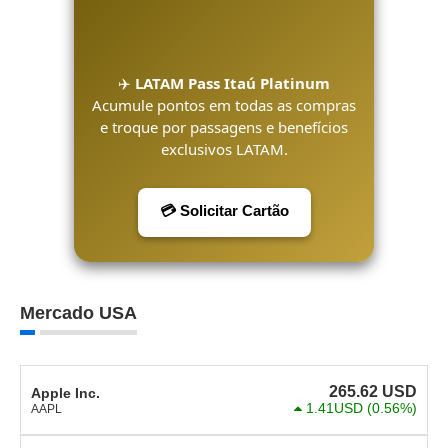
✈️
LATAM Pass Itaú Platinum
Acumule pontos em todas as compras
e troque por passagens e benefícios
exclusivos LATAM.
💳 Solicitar Cartão
Mercado USA
265.62
USD
Apple Inc.
1.41USD
(0.56%)
AAPL