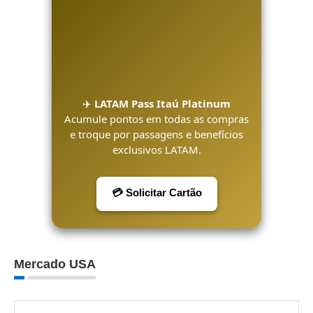
✈️
LATAM Pass Itaú Platinum
Acumule pontos em todas as compras
e troque por passagens e benefícios
exclusivos LATAM.
💳 Solicitar Cartão
Mercado USA