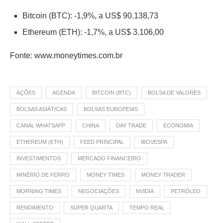
Bitcoin (BTC): -1,9%, a US$ 90.138,73
Ethereum (ETH): -1,7%, a US$ 3.106,00
Fonte: www.moneytimes.com.br
AÇÕES
AGENDA
BITCOIN (BTC)
BOLSA DE VALORES
BOLSAS ASIÁTICAS
BOLSAS EUROPEIAS
CANAL WHATSAPP
CHINA
DAY TRADE
ECONOMIA
ETHEREUM (ETH)
FEED PRINCIPAL
IBOVESPA
INVESTIMENTOS
MERCADO FINANCEIRO
MINÉRIO DE FERRO
MONEY TIMES
MONEY TRADER
MORNING TIMES
NEGOCIAÇÕES
NVIDIA
PETRÓLEO
RENDIMENTO
SUPER QUARTA
TEMPO REAL