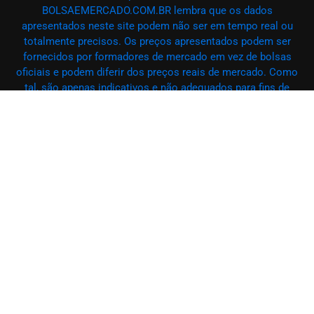
BOLSAEMERCADO.COM.BR lembra que os dados
apresentados neste site podem não ser em tempo real ou
totalmente precisos. Os preços apresentados podem ser
fornecidos por formadores de mercado em vez de bolsas
oficiais e podem diferir dos preços reais de mercado. Como
tal, são apenas indicativos e não adequados para fins de
negociação. O BOLSAEMERCADO.COM.BR e qualquer
provedor de dados apresentado neste site não serão
responsabilizados por quaisquer perdas ou danos
decorrentes de suas atividades de negociação ou da
confiança nas informações aqui exibidas. É estritamente
proibido usar, armazenar, reproduzir, exibir, modificar,
transmitir ou distribuir qualquer conteúdo deste site sem a
autorização prévia por escrito do
BOLSAEMERCADO.COM.BR e/ou do respectivo provedor de
dados. Todos os direitos de propriedade intelectual são
reservados aos provedores de conteúdo e/ou à bolsa que
fornece os dados. O BOLSAEMERCADO.COM.BR pode
receber remuneração de anunciantes que aparecem no site,
com base em suas interações com seus anúncios ou sites.