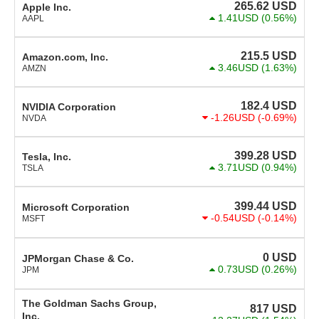
265.62
USD
Apple Inc.
1.41USD
(0.56%)
AAPL
215.5
USD
Amazon.com, Inc.
3.46USD
(1.63%)
AMZN
182.4
USD
NVIDIA Corporation
-1.26USD
(-0.69%)
NVDA
399.28
USD
Tesla, Inc.
3.71USD
(0.94%)
TSLA
399.44
USD
Microsoft Corporation
-0.54USD
(-0.14%)
MSFT
0
USD
JPMorgan Chase & Co.
0.73USD
(0.26%)
JPM
The Goldman Sachs Group,
817
USD
Inc.