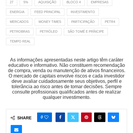
27
5%
AQUISIÇÃO
BLOCO 4
EMPRESAS
ENERGIA
FEED PRINCIPAL
INVESTIMENTO
MERCADOS
MONEY TIMES
PARTICIPAÇÃO
PETR4
PETROBRAS
PETRÓLEO
SÃO TOMÉ E PRÍNCIPE
TEMPO REAL
As informações apresentadas neste artigo têm caráter
educativo e informativo. Não constituem recomendação
de compra, venda ou manutenção de ativos financeiros.
O mercado de capitais envolve riscos e cada investidor
deve avaliar cuidadosamente seus objetivos, perfil e
tolerância ao risco antes de tomar decisões. Sempre
consulte profissionais qualificados antes de realizar
qualquer investimento.
0
SHARE