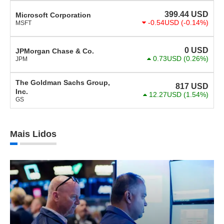
399.44
USD
Microsoft Corporation
-0.54USD
(-0.14%)
MSFT
0
USD
JPMorgan Chase & Co.
0.73USD
(0.26%)
JPM
The Goldman Sachs Group,
817
USD
Inc.
12.27USD
(1.54%)
GS
Mais Lidos