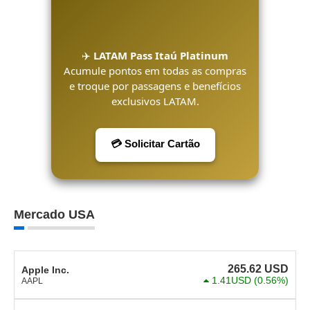
✈️
LATAM Pass Itaú Platinum
Acumule pontos em todas as compras
e troque por passagens e benefícios
exclusivos LATAM.
💳 Solicitar Cartão
Mercado USA
265.62
USD
Apple Inc.
1.41USD
(0.56%)
AAPL