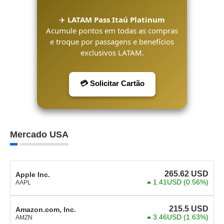
✈️
LATAM Pass Itaú Platinum
Acumule pontos em todas as compras
e troque por passagens e benefícios
exclusivos LATAM.
💳 Solicitar Cartão
Mercado USA
265.62
USD
Apple Inc.
1.41USD
(0.56%)
AAPL
215.5
USD
Amazon.com, Inc.
3.46USD
(1.63%)
AMZN