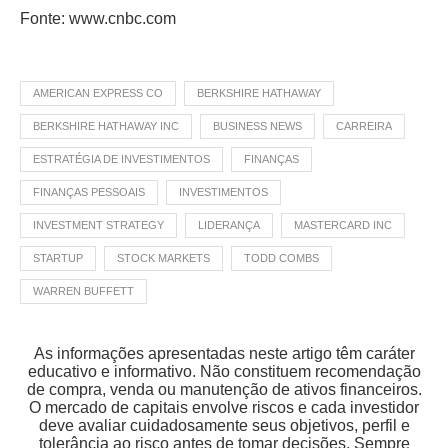
Fonte: www.cnbc.com
AMERICAN EXPRESS CO
BERKSHIRE HATHAWAY
BERKSHIRE HATHAWAY INC
BUSINESS NEWS
CARREIRA
ESTRATÉGIA DE INVESTIMENTOS
FINANÇAS
FINANÇAS PESSOAIS
INVESTIMENTOS
INVESTMENT STRATEGY
LIDERANÇA
MASTERCARD INC
STARTUP
STOCK MARKETS
TODD COMBS
WARREN BUFFETT
As informações apresentadas neste artigo têm caráter
educativo e informativo. Não constituem recomendação
de compra, venda ou manutenção de ativos financeiros.
O mercado de capitais envolve riscos e cada investidor
deve avaliar cuidadosamente seus objetivos, perfil e
tolerância ao risco antes de tomar decisões. Sempre