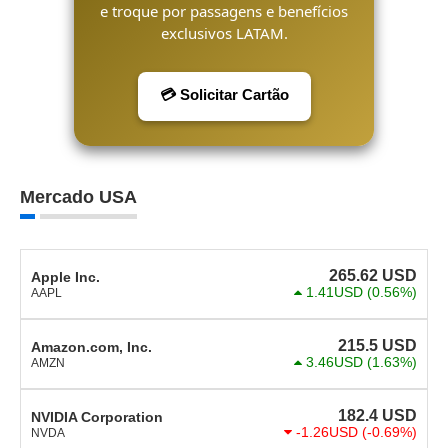
e troque por passagens e benefícios
exclusivos LATAM.
💳 Solicitar Cartão
Mercado USA
265.62
USD
Apple Inc.
1.41USD
(0.56%)
AAPL
215.5
USD
Amazon.com, Inc.
3.46USD
(1.63%)
AMZN
182.4
USD
NVIDIA Corporation
-1.26USD
(-0.69%)
NVDA