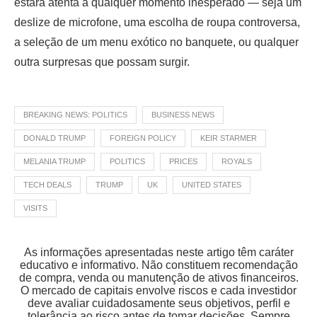
estará atenta a qualquer momento inesperado — seja um
deslize de microfone, uma escolha de roupa controversa,
a seleção de um menu exótico no banquete, ou qualquer
outra surpresas que possam surgir.
BREAKING NEWS: POLITICS
BUSINESS NEWS
DONALD TRUMP
FOREIGN POLICY
KEIR STARMER
MELANIA TRUMP
POLITICS
PRICES
ROYALS
TECH DEALS
TRUMP
UK
UNITED STATES
VISITS
As informações apresentadas neste artigo têm caráter
educativo e informativo. Não constituem recomendação
de compra, venda ou manutenção de ativos financeiros.
O mercado de capitais envolve riscos e cada investidor
deve avaliar cuidadosamente seus objetivos, perfil e
tolerância ao risco antes de tomar decisões. Sempre