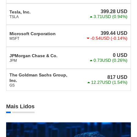
399.28
USD
Tesla, Inc.
3.71USD
(0.94%)
TSLA
399.44
USD
Microsoft Corporation
-0.54USD
(-0.14%)
MSFT
0
USD
JPMorgan Chase & Co.
0.73USD
(0.26%)
JPM
The Goldman Sachs Group,
817
USD
Inc.
12.27USD
(1.54%)
GS
Mais Lidos