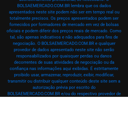
BOLSAEMERCADO.COM.BR lembra que os dados
apresentados neste site podem não ser em tempo real ou
totalmente precisos. Os preços apresentados podem ser
fornecidos por formadores de mercado em vez de bolsas
oficiais e podem diferir dos preços reais de mercado. Como
tal, são apenas indicativos e não adequados para fins de
negociação. O BOLSAEMERCADO.COM.BR e qualquer
provedor de dados apresentado neste site não serão
responsabilizados por quaisquer perdas ou danos
decorrentes de suas atividades de negociação ou da
confiança nas informações aqui exibidas. É estritamente
proibido usar, armazenar, reproduzir, exibir, modificar,
transmitir ou distribuir qualquer conteúdo deste site sem a
autorização prévia por escrito do
BOLSAEMERCADO.COM.BR e/ou do respectivo provedor de
dados. Todos os direitos de propriedade intelectual são
reservados aos provedores de conteúdo e/ou à bolsa que
fornece os dados. O BOLSAEMERCADO.COM.BR pode
receber remuneração de anunciantes que aparecem no site,
com base em suas interações com seus anúncios ou sites.