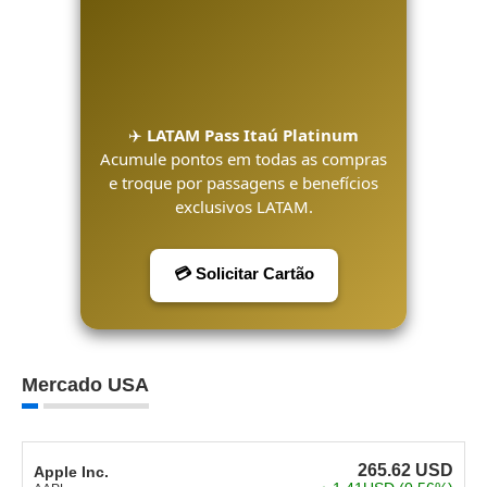
✈️
LATAM Pass Itaú Platinum
Acumule pontos em todas as compras
e troque por passagens e benefícios
exclusivos LATAM.
💳 Solicitar Cartão
Mercado USA
265.62
USD
Apple Inc.