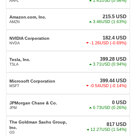
1.41USD
(0.56%)
AAPL
215.5
USD
Amazon.com, Inc.
3.46USD
(1.63%)
AMZN
182.4
USD
NVIDIA Corporation
-1.26USD
(-0.69%)
NVDA
399.28
USD
Tesla, Inc.
3.71USD
(0.94%)
TSLA
399.44
USD
Microsoft Corporation
-0.54USD
(-0.14%)
MSFT
0
USD
JPMorgan Chase & Co.
0.73USD
(0.26%)
JPM
The Goldman Sachs Group,
817
USD
Inc.
12.27USD
(1.54%)
GS