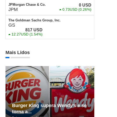
JPMorgan Chase & Co.
0
USD
JPM
0.73USD
(0.26%)
The Goldman Sachs Group, Inc.
GS
817
USD
12.27USD
(1.54%)
Mais Lidos
Burger King supera Wendy’s e se
torna a...