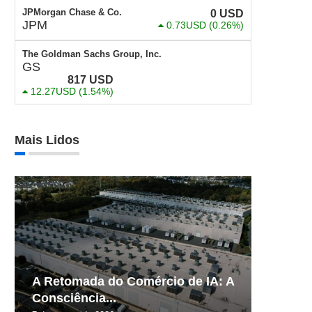
JPMorgan Chase & Co.
0
USD
JPM
0.73USD
(0.26%)
The Goldman Sachs Group, Inc.
GS
817
USD
12.27USD
(1.54%)
Mais Lidos
A Retomada do Comércio de IA: A
Consciência...