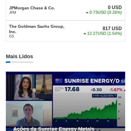
0
USD
JPMorgan Chase & Co.
0.73USD
(0.26%)
JPM
The Goldman Sachs Group,
817
USD
Inc.
12.27USD
(1.54%)
GS
Mais Lidos
Ações da Sunrise Energy Metals