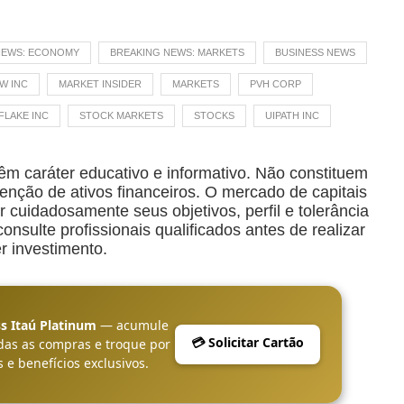
NEWS: ECONOMY
BREAKING NEWS: MARKETS
BUSINESS NEWS
W INC
MARKET INSIDER
MARKETS
PVH CORP
LAKE INC
STOCK MARKETS
STOCKS
UIPATH INC
êm caráter educativo e informativo. Não constituem
ção de ativos financeiros. O mercado de capitais
r cuidadosamente seus objetivos, perfil e tolerância
nsulte profissionais qualificados antes de realizar
r investimento.
s Itaú Platinum
— acumule
💳 Solicitar Cartão
das as compras e troque por
 e benefícios exclusivos.