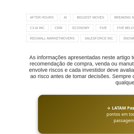
AFTER HOURS
AI
BIGGEST MOVES
BREAKING 
C3.AI INC
CRM
ECONOMY
FIVE
FIVE BELO
REGWALL-MARKETMOVERS
SALESFORCE INC
SNOWF
As informações apresentadas neste artigo t
recomendação de compra, venda ou manuten
envolve riscos e cada investidor deve avalia
ao risco antes de tomar decisões. Sempre co
qualque
✈️
LATAM Pas
pontos em to
passagens