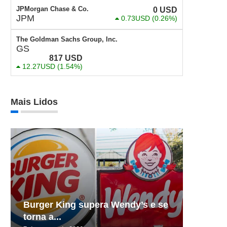
JPMorgan Chase & Co.
0
USD
JPM
0.73USD
(0.26%)
The Goldman Sachs Group, Inc.
GS
817
USD
12.27USD
(1.54%)
Mais Lidos
Burger King supera Wendy’s e se
torna a...