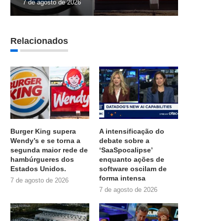
7 de agosto de 2026
Relacionados
Burger King supera
A intensificação do
Wendy’s e se torna a
debate sobre a
segunda maior rede de
‘SaaSpocalipse’
hambúrgueres dos
enquanto ações de
Estados Unidos.
software oscilam de
forma intensa
7 de agosto de 2026
7 de agosto de 2026