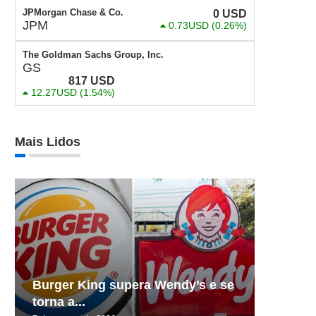
JPMorgan Chase & Co.
0
USD
JPM
0.73USD
(0.26%)
The Goldman Sachs Group, Inc.
GS
817
USD
12.27USD
(1.54%)
Mais Lidos
Burger King supera Wendy’s e se
torna a...