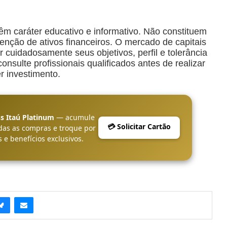
êm caráter educativo e informativo. Não constituem
ção de ativos financeiros. O mercado de capitais
r cuidadosamente seus objetivos, perfil e tolerância
nsulte profissionais qualificados antes de realizar
r investimento.
s Itaú Platinum
— acumule
💳 Solicitar Cartão
das as compras e troque por
 e benefícios exclusivos.