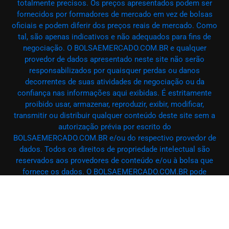
totalmente precisos. Os preços apresentados podem ser
fornecidos por formadores de mercado em vez de bolsas
oficiais e podem diferir dos preços reais de mercado. Como
tal, são apenas indicativos e não adequados para fins de
negociação. O BOLSAEMERCADO.COM.BR e qualquer
provedor de dados apresentado neste site não serão
responsabilizados por quaisquer perdas ou danos
decorrentes de suas atividades de negociação ou da
confiança nas informações aqui exibidas. É estritamente
proibido usar, armazenar, reproduzir, exibir, modificar,
transmitir ou distribuir qualquer conteúdo deste site sem a
autorização prévia por escrito do
BOLSAEMERCADO.COM.BR e/ou do respectivo provedor de
dados. Todos os direitos de propriedade intelectual são
reservados aos provedores de conteúdo e/ou à bolsa que
fornece os dados. O BOLSAEMERCADO.COM.BR pode
receber remuneração de anunciantes que aparecem no site,
com base em suas interações com seus anúncios ou sites.
– @ BOLSAEMERCADO.COM.BR 2025 – Todos os direitos
reservados.PenciDesign