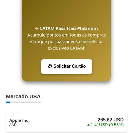
✈️
LATAM Pass Itaú Platinum
Acumule pontos em todas as compras
e troque por passagens e benefícios
exclusivos LATAM.
💳 Solicitar Cartão
Mercado USA
265.62
USD
Apple Inc.
1.41USD
(0.56%)
AAPL