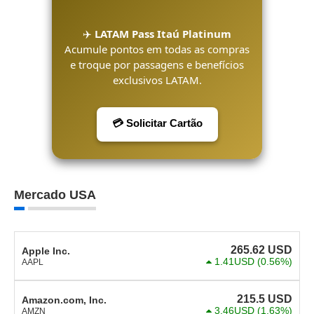
✈️
LATAM Pass Itaú Platinum
Acumule pontos em todas as compras
e troque por passagens e benefícios
exclusivos LATAM.
💳 Solicitar Cartão
Mercado USA
265.62
USD
Apple Inc.
1.41USD
(0.56%)
AAPL
215.5
USD
Amazon.com, Inc.
3.46USD
(1.63%)
AMZN