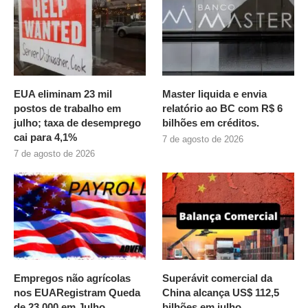
EUA eliminam 23 mil
Master liquida e envia
postos de trabalho em
relatório ao BC com R$ 6
julho; taxa de desemprego
bilhões em créditos.
cai para 4,1%
7 de agosto de 2026
7 de agosto de 2026
Empregos não agrícolas
Superávit comercial da
nos EUARegistram Queda
China alcança US$ 112,5
de 23.000 em Julho
bilhões em julho