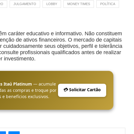
RO
JULGAMENTO
LOBBY
MONEY TIMES
POLÍTICA
êm caráter educativo e informativo. Não constituem
ção de ativos financeiros. O mercado de capitais
r cuidadosamente seus objetivos, perfil e tolerância
nsulte profissionais qualificados antes de realizar
r investimento.
s Itaú Platinum
— acumule
💳 Solicitar Cartão
das as compras e troque por
 e benefícios exclusivos.