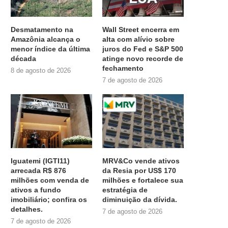
Desmatamento na
Wall Street encerra em
Amazônia alcança o
alta com alívio sobre
menor índice da última
juros do Fed e S&P 500
década
atinge novo recorde de
fechamento
8 de agosto de 2026
7 de agosto de 2026
Iguatemi (IGTI11)
MRV&Co vende ativos
arrecada R$ 876
da Resia por US$ 170
milhões com venda de
milhões e fortalece sua
ativos a fundo
estratégia de
imobiliário; confira os
diminuição da dívida.
detalhes.
7 de agosto de 2026
7 de agosto de 2026