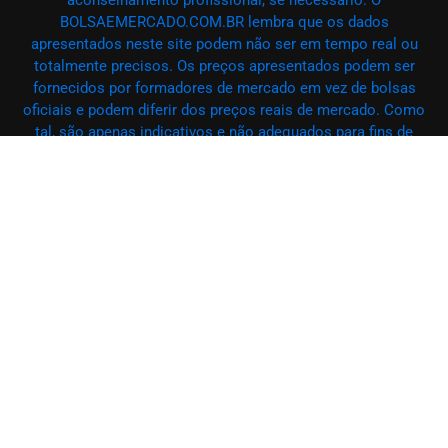
aconselhamento profissional, se necessário. O
BOLSAEMERCADO.COM.BR lembra que os dados
apresentados neste site podem não ser em tempo real ou
totalmente precisos. Os preços apresentados podem ser
fornecidos por formadores de mercado em vez de bolsas
oficiais e podem diferir dos preços reais de mercado. Como
tal, são apenas indicativos e não adequados para fins de
negociação. O BOLSAEMERCADO.COM.BR e qualquer
provedor de dados apresentado neste site não serão
responsabilizados por quaisquer perdas ou danos
decorrentes de suas atividades de negociação ou da
confiança nas informações aqui exibidas. É estritamente
proibido usar, armazenar, reproduzir, exibir, modificar,
transmitir ou distribuir qualquer conteúdo deste site sem a
autorização prévia por escrito do
BOLSAEMERCADO.COM.BR e/ou do respectivo provedor de
dados. Todos os direitos de propriedade intelectual são
reservados aos provedores de conteúdo e/ou à bolsa que
fornece os dados. O BOLSAEMERCADO.COM.BR pode
receber remuneração de anunciantes que aparecem no site,
com base em suas interações com seus anúncios ou sites.