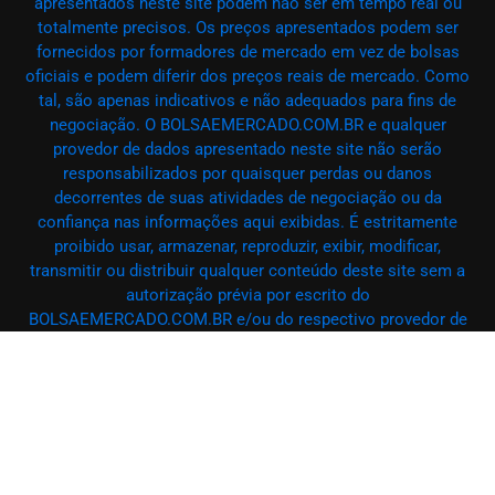
apresentados neste site podem não ser em tempo real ou
totalmente precisos. Os preços apresentados podem ser
fornecidos por formadores de mercado em vez de bolsas
oficiais e podem diferir dos preços reais de mercado. Como
tal, são apenas indicativos e não adequados para fins de
negociação. O BOLSAEMERCADO.COM.BR e qualquer
provedor de dados apresentado neste site não serão
responsabilizados por quaisquer perdas ou danos
decorrentes de suas atividades de negociação ou da
confiança nas informações aqui exibidas. É estritamente
proibido usar, armazenar, reproduzir, exibir, modificar,
transmitir ou distribuir qualquer conteúdo deste site sem a
autorização prévia por escrito do
BOLSAEMERCADO.COM.BR e/ou do respectivo provedor de
dados. Todos os direitos de propriedade intelectual são
reservados aos provedores de conteúdo e/ou à bolsa que
fornece os dados. O BOLSAEMERCADO.COM.BR pode
receber remuneração de anunciantes que aparecem no site,
com base em suas interações com seus anúncios ou sites.
– @ BOLSAEMERCADO.COM.BR 2025 – Todos os direitos
reservados.PenciDesign