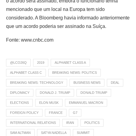
o acordo será assinado, embora o funcionário tenha
mencionado que um local na Europa tem sido
considerado. A Bloomberg havia informado anteriormente
que um acordo poderia ser assinado na Suíça.
Fonte: www.cnbc.com
@LCO26Q
2019
ALPHABET CLASS A
ALPHABET CLASS C
BREAKING NEWS: POLITICS
BREAKING NEWS: TECHNOLOGY
BUSINESS NEWS
DEAL
DIPLOMACY
DONALD J. TRUMP
DONALD TRUMP
ELECTIONS
ELON MUSK
EMMANUEL MACRON
FOREIGN POLICY
FRANCE
G7
INTERNATIONAL RELATIONS
IRAN
POLITICS
SAM ALTMAN
SATYA NADELLA
SUMMIT